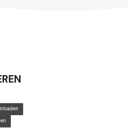
EREN
nloaden
en